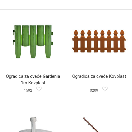
Ogradica za cveće Gardenia
Ogradica za cveće Kovplast
1m Kovplast
♡
♡
1592
0209