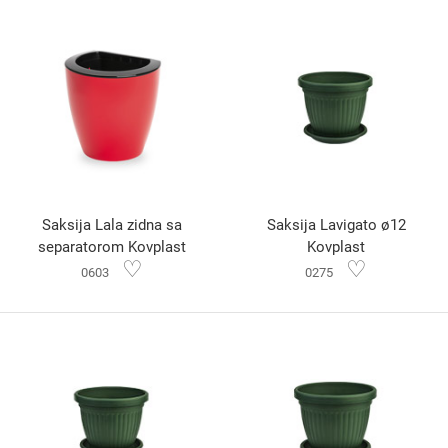
Saksija Lala zidna sa
Saksija Lavigato ø12
separatorom Kovplast
Kovplast
♡
♡
0603
0275