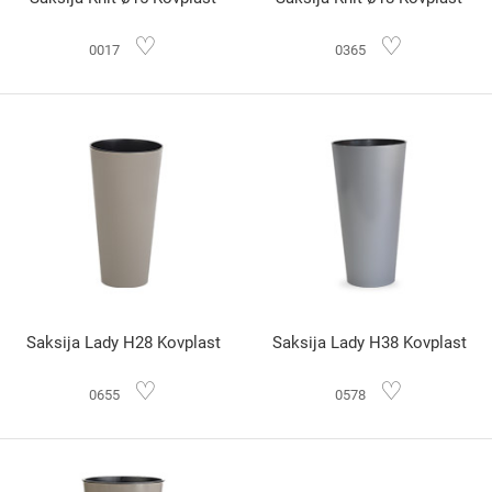
♡
♡
0017
0365
Saksija Lady H28 Kovplast
Saksija Lady H38 Kovplast
♡
♡
0655
0578