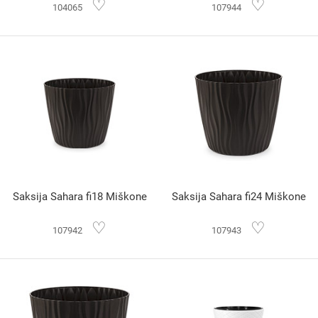
♡
♡
104065
107944
Saksija Sahara fi18 Miškone
Saksija Sahara fi24 Miškone
♡
♡
107942
107943