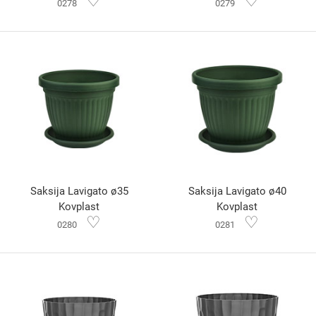
♡
♡
0278
0279
Saksija Lavigato ø35
Saksija Lavigato ø40
Kovplast
Kovplast
♡
♡
0280
0281