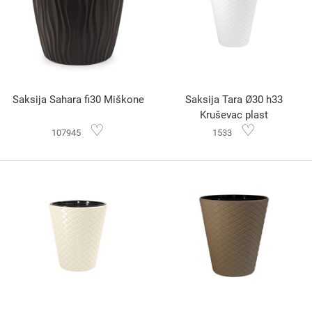
Saksija Sahara fi30 Miškone
Saksija Tara Ø30 h33
Kruševac plast
♡
♡
107945
1533