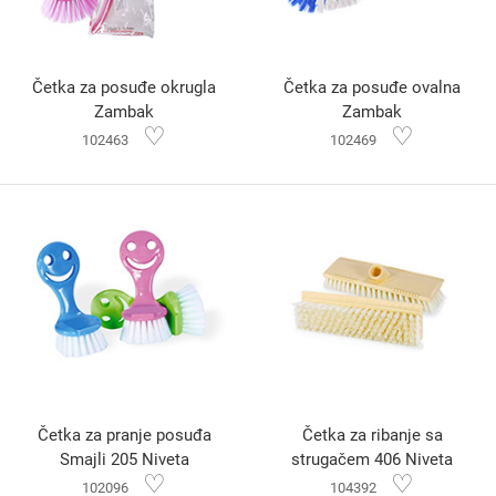
Četka za posuđe okrugla
Četka za posuđe ovalna
Zambak
Zambak
♡
♡
102463
102469
Četka za pranje posuđa
Četka za ribanje sa
Smajli 205 Niveta
strugačem 406 Niveta
♡
♡
102096
104392