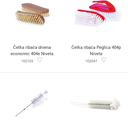
Četka ribaća drvena
Četka ribaća Peglica 404p
economic 404e Niveta
Niveta
♡
♡
102103
102047