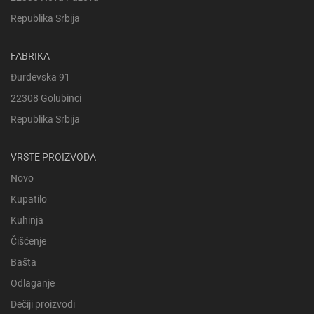
Republika Srbija
FABRIKA
Đurđevska 91
22308 Golubinci
Republika Srbija
VRSTE PROIZVODA
Novo
Kupatilo
Kuhinja
Čišćenje
Bašta
Odlaganje
Dečiji proizvodi