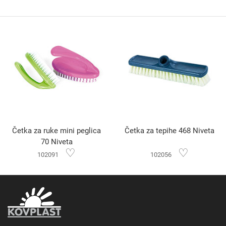
Četka za ruke mini peglica
Četka za tepihe 468 Niveta
70 Niveta
♡
♡
102091
102056