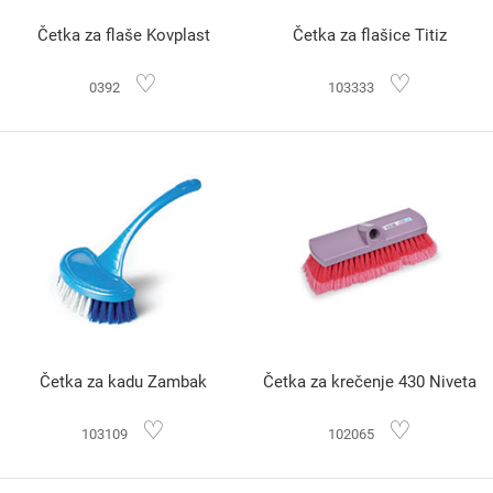
Četka za flaše Kovplast
Četka za flašice Titiz
♡
♡
0392
103333
Četka za kadu Zambak
Četka za krečenje 430 Niveta
♡
♡
103109
102065