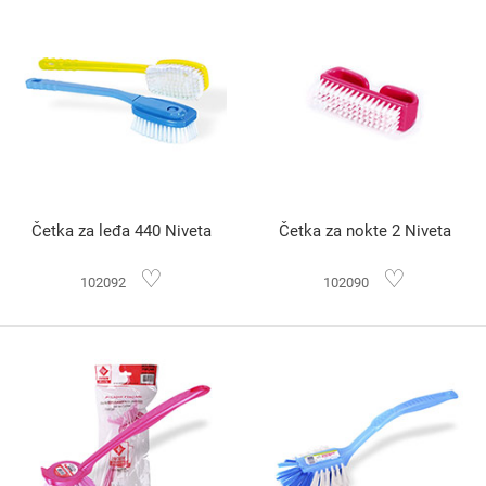
Četka za leđa 440 Niveta
Četka za nokte 2 Niveta
♡
♡
102092
102090