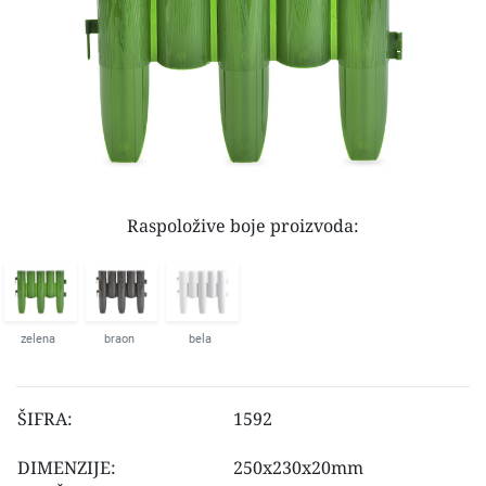
Raspoložive boje proizvoda:
zelena
braon
bela
ŠIFRA:
1592
DIMENZIJE:
250x230x20mm