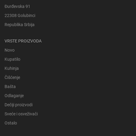
Đurđevska 91
22308 Golubinci
Republika Srbija
VRSTE PROIZVODA
Novo
Kupatilo
Kuhinja
Čišćenje
Bašta
Odlaganje
Dečiji proizvodi
Sveće i osveživači
Ostalo