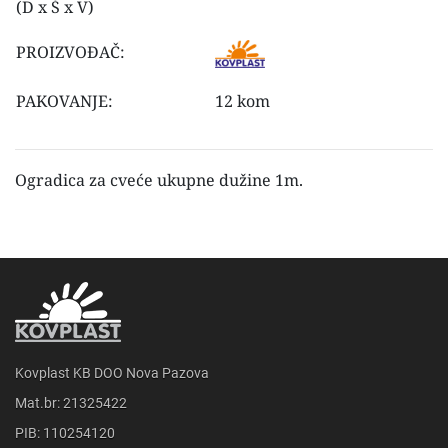
(D x Š x V)
PROIZVOĐAČ:
PAKOVANJE:
12 kom
Ogradica za cveće ukupne dužine 1m.
Kovplast KB DOO Nova Pazova
Mat.br: 21325422
PIB: 110254120