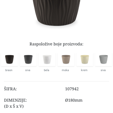
Raspoložive boje proizvoda:
braon
siva
bela
moka
krem
siva
ŠIFRA:
107942
DIMENZIJE:
Ø180mm
(D x Š x V)