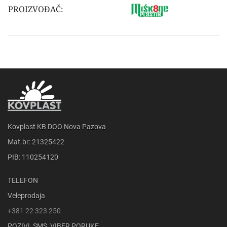
PROIZVOĐAČ:
Kovplast KB DOO Nova Pazova
Mat.br: 21325422
PIB: 110254120
TELEFON
Veleprodaja
+381 22 323 250
POZIVI, SMS, VIBER PORUKE