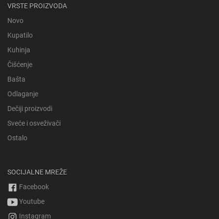
VRSTE PROIZVODA
Novo
Kupatilo
Kuhinja
Čišćenje
Bašta
Odlaganje
Dečiji proizvodi
Sveće i osveživači
Ostalo
SOCIJALNE MREŽE
Facebook
Youtube
Instagram