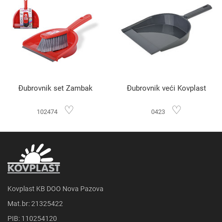
Đubrovnik set Zambak
Đubrovnik veći Kovplast
♡
♡
102474
0423
Kovplast KB DOO Nova Pazova
Mat.br: 21325422
PIB: 110254120