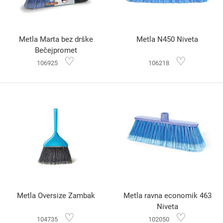
Metla Marta bez drške
Metla N450 Niveta
Bečejpromet
♡
♡
106925
106218
Metla Oversize Zambak
Metla ravna economik 463
Niveta
♡
♡
104735
102050