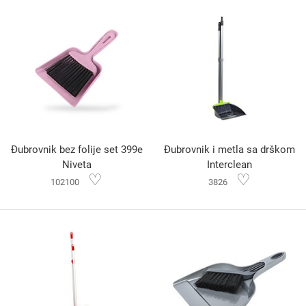
Đubrovnik bez folije set 399e
Đubrovnik i metla sa drškom
Niveta
Interclean
♡
♡
102100
3826