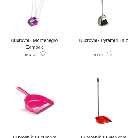
Đubrovnik Montenegro
Đubrovnik Pyramid Titiz
Zambak
♡
♡
102462
3110
Đubrovnik sa gumom
Đubrovnik sa visokom