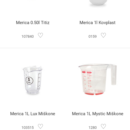
Merica 0.50l Titiz
Merica 1l Kovplast
♡
♡
107840
0159
Merica 1L Lux Miškone
Merica 1L Mystic Miškone
♡
♡
103515
1280