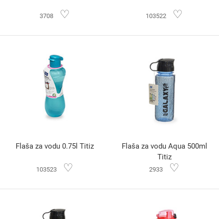
♡
♡
3708
103522
Flaša za vodu 0.75l Titiz
Flaša za vodu Aqua 500ml
Titiz
♡
♡
103523
2933