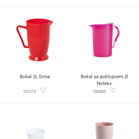
Bokal 2L Drina
Bokal sa poklopcem 2l
Noleks
♡
♡
101213
106283