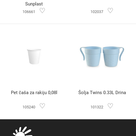
Sunplast
♡
♡
106661
102037
Pet čaša za rakiju 0,08l
Šolja Twins 0.33L Drina
♡
♡
105240
101322