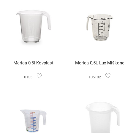
Merica 0,5l Kovplast
Merica 0,5L Lux Miškone
♡
♡
0135
105182