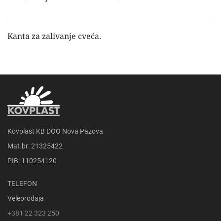
Kanta za zalivanje cveća.
Kovplast KB DOO Nova Pazova
Mat.br: 21325422
PIB: 110254120
TELEFON
Veleprodaja
+381 22 323 250