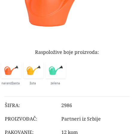
Raspoložive boje proizvoda:
narandžasta
žuta
zelena
ŠIFRA:
2986
PROIZVOĐAČ:
Partneri iz Srbije
PAKOVANJE:
12 kom