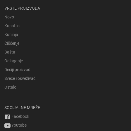
VRSTE PROIZVODA
Novo
Kupatilo
Kuhinja
Čišćenje
Bašta
Odlaganje
Dečiji proizvodi
Sveće i osveživači
Ostalo
SOCIJALNE MREŽE
Facebook
Youtube