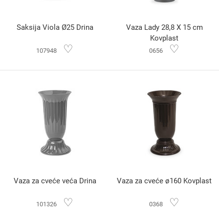
Saksija Viola Ø25 Drina
Vaza Lady 28,8 X 15 cm
Kovplast
♡
♡
107948
0656
Vaza za cveće veća Drina
Vaza za cveće ø160 Kovplast
♡
♡
101326
0368