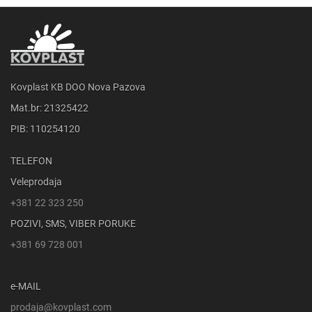
Kovplast KB DOO Nova Pazova
Mat.br: 21325422
PIB: 110254120
TELEFON
Veleprodaja
+381 22 323 250
POZIVI, SMS, VIBER PORUKE
+381 69 728 001
e-MAIL
prodaja@kovplast.com