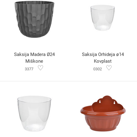
Saksija Madera Ø24
Saksija Orhideja ø14
Miškone
Kovplast
♡
♡
3377
0302