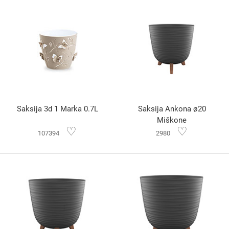
Saksija 3d 1 Marka 0.7L
Saksija Ankona ø20
Miškone
♡
♡
107394
2980