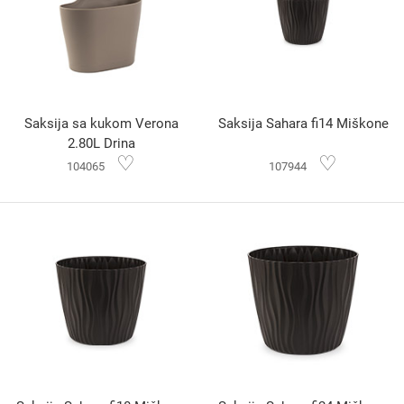
Saksija sa kukom Verona
Saksija Sahara fi14 Miškone
2.80L Drina
♡
♡
104065
107944