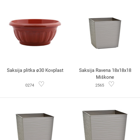
Saksija plitka ø30 Kovplast
Saksija Ravena 18x18x18
Miškone
♡
♡
0274
2565