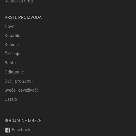
Republika Srbija
VRSTE PROIZVODA
Novo
Kupatilo
Kuhinja
Čišćenje
Bašta
Odlaganje
Dečiji proizvodi
Sveće i osveživači
Ostalo
SOCIJALNE MREŽE
Facebook