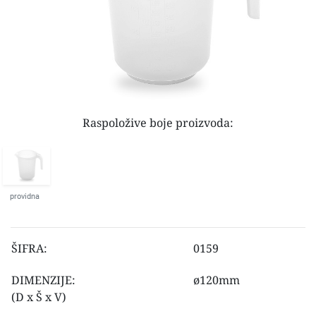
Raspoložive boje proizvoda:
providna
ŠIFRA:
0159
DIMENZIJE:
ø120mm
(D x Š x V)