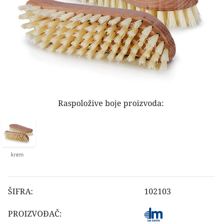
Raspoložive boje proizvoda:
krem
ŠIFRA:
102103
PROIZVOĐAČ: