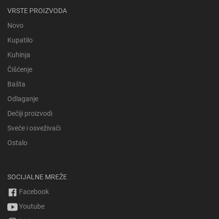
VRSTE PROIZVODA
Novo
Kupatilo
Kuhinja
Čišćenje
Bašta
Odlaganje
Dečiji proizvodi
Sveće i osveživači
Ostalo
SOCIJALNE MREŽE
Facebook
Youtube