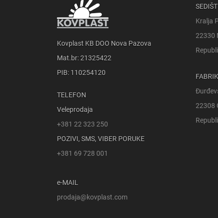
SEDIŠT
Kralja 
22330 
Kovplast KB DOO Nova Pazova
Republi
Mat.br: 21325422
PIB: 110254120
FABRI
Đurđev
TELEFON
22308 
Veleprodaja
Republi
+381 22 323 250
POZIVI, SMS, VIBER PORUKE
+381 69 728 001
e-MAIL
prodaja@kovplast.com