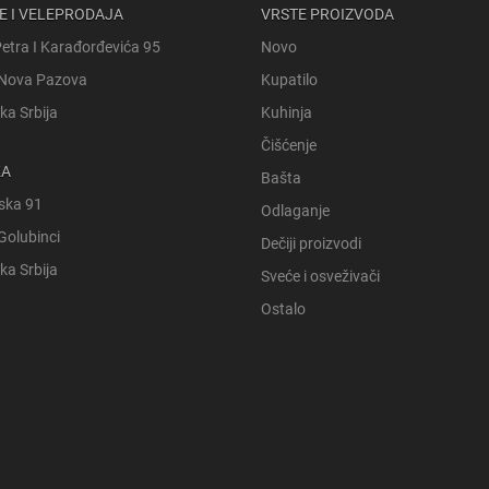
E I VELEPRODAJA
VRSTE PROIZVODA
Petra I Karađorđevića 95
Novo
Nova Pazova
Kupatilo
ka Srbija
Kuhinja
Čišćenje
KA
Bašta
ska 91
Odlaganje
Golubinci
Dečiji proizvodi
ka Srbija
Sveće i osveživači
Ostalo