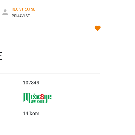
REGISTRUJ SE
PRIJAVI SE
E
107846
14 kom