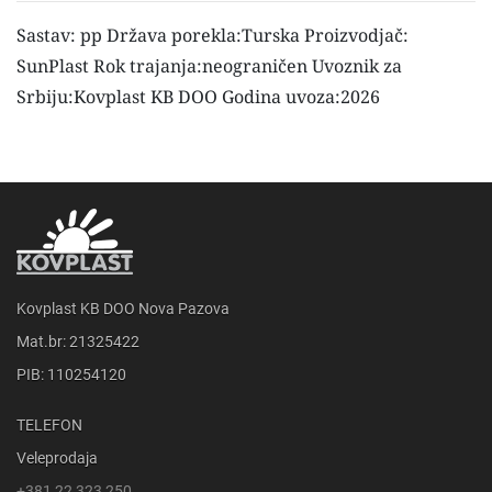
Sastav: pp Država porekla:Turska Proizvodjač:
SunPlast Rok trajanja:neograničen Uvoznik za
Srbiju:Kovplast KB DOO Godina uvoza:2026
Kovplast KB DOO Nova Pazova
Mat.br: 21325422
PIB: 110254120
TELEFON
Veleprodaja
+381 22 323 250