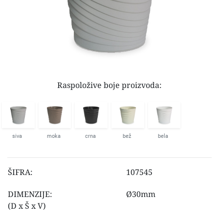
Raspoložive boje proizvoda:
siva
moka
crna
bež
bela
ŠIFRA:
107545
DIMENZIJE:
Ø30mm
(D x Š x V)