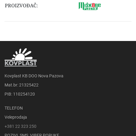
PROIZVOĐAČ:
Kovplast KB DOO Nova Pazova
Mat.br: 21325422
PIB: 110254120
TELEFON
Veleprodaja
+381 22 323 250
POZIVI, SMS, VIBER PORUKE