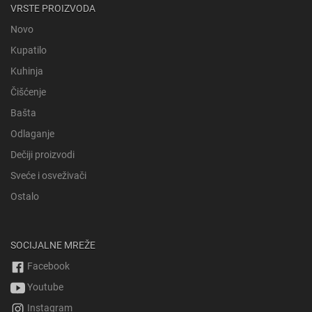
VRSTE PROIZVODA
Novo
Kupatilo
Kuhinja
Čišćenje
Bašta
Odlaganje
Dečiji proizvodi
Sveće i osveživači
Ostalo
SOCIJALNE MREŽE
Facebook
Youtube
Instagram