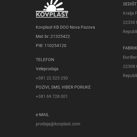
SEDIŠT
Kralja 
22330 
Kovplast KB DOO Nova Pazova
Republi
Mat.br: 21325422
PIB: 110254120
FABRI
Đurđev
TELEFON
22308 
Veleprodaja
Republi
+381 22 323 250
POZIVI, SMS, VIBER PORUKE
+381 69 728 001
e-MAIL
prodaja@kovplast.com