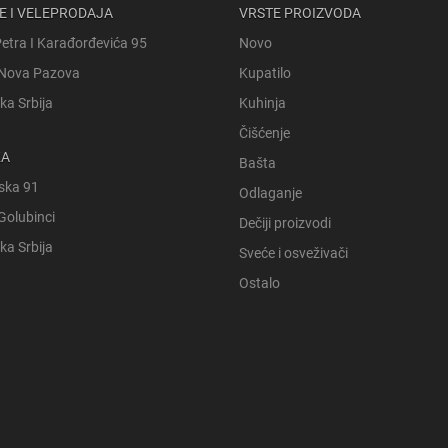
E I VELEPRODAJA
VRSTE PROIZVODA
Petra I Karađorđevića 95
Novo
Nova Pazova
Kupatilo
ka Srbija
Kuhinja
Čišćenje
KA
Bašta
ska 91
Odlaganje
Golubinci
Dečiji proizvodi
ka Srbija
Sveće i osveživači
Ostalo