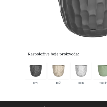
Raspoložive boje proizvoda:
siva
bež
bela
masli