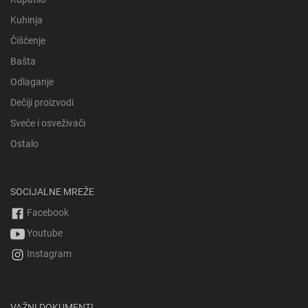
Kuhinja
Čišćenje
Bašta
Odlaganje
Dečiji proizvodi
Sveće i osveživači
Ostalo
SOCIJALNE MREŽE
Facebook
Youtube
Instagram
VAŽNI DOKUMENTI