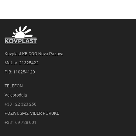
Kovplast KB DOO Nova Pazova
Mat.br: 21325422
PIB: 110254120
TELEFON
Veleprodaja
+381 22 323 250
POZIVI, SMS, VIBER PORUKE
+381 69 728 001