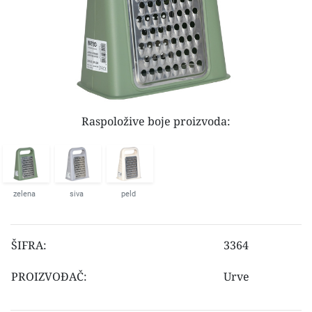
Raspoložive boje proizvoda:
zelena
siva
peld
ŠIFRA:
3364
PROIZVOĐAČ:
Urve