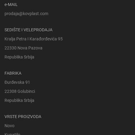
e-MAIL
prodaja@kovplast.com
SEDIŠTE I VELEPRODAJA
Kralja Petra I Karađorđevića 95
22330 Nova Pazova
Republika Srbija
FABRIKA
Đurđevska 91
22308 Golubinci
Republika Srbija
VRSTE PROIZVODA
Novo
Kupatilo