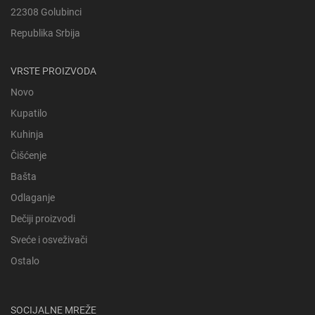
22308 Golubinci
Republika Srbija
VRSTE PROIZVODA
Novo
Kupatilo
Kuhinja
Čišćenje
Bašta
Odlaganje
Dečiji proizvodi
Sveće i osveživači
Ostalo
SOCIJALNE MREŽE