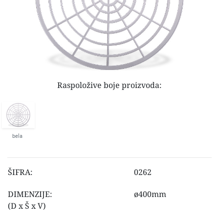
Raspoložive boje proizvoda:
bela
ŠIFRA:
0262
DIMENZIJE:
ø400mm
(D x Š x V)