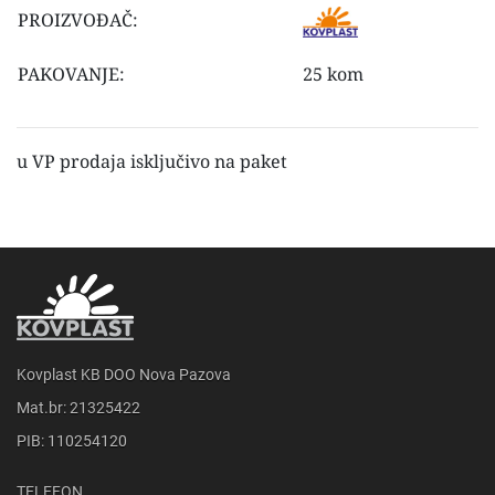
PROIZVOĐAČ:
PAKOVANJE:
25 kom
u VP prodaja isključivo na paket
Kovplast KB DOO Nova Pazova
Mat.br: 21325422
PIB: 110254120
TELEFON