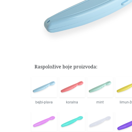
Raspoložive boje proizvoda:
bejbi-plava
koralna
mint
limun-ž