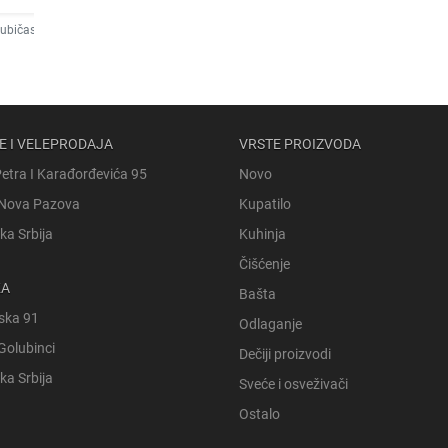
jubičasta
E I VELEPRODAJA
VRSTE PROIZVODA
Petra I Karađorđevića 95
Novo
Nova Pazova
Kupatilo
ka Srbija
Kuhinja
Čišćenje
KA
Bašta
ska 91
Odlaganje
Golubinci
Dečiji proizvodi
ka Srbija
Sveće i osveživači
Ostalo