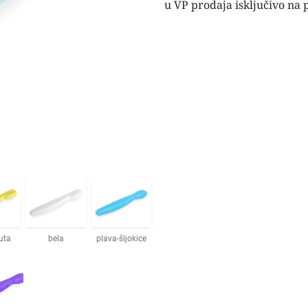
u VP prodaja isključivo na 
uta
bela
plava-šljokice