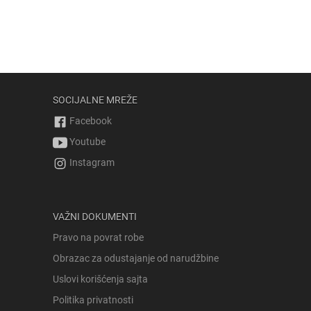
SOCIJALNE MREŽE
Facebook
Youtube
Instagram
VAŽNI DOKUMENTI
Pravo na povrat robe
Obrazac za odustajanje od narudžbine
Uslovi korišćenja sajta
Politika privatnosti