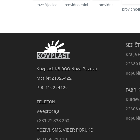
roze-šljokice
providno-mint
providna
providno-l
SEDIŠT
Kralja 
22330 
Kovplast KB DOO Nova Pazova
Republi
Mat.br: 21325422
PIB: 110254120
FABRI
Đurđev
TELEFON
22308 
Veleprodaja
Republi
+381 22 323 250
POZIVI, SMS, VIBER PORUKE
+381 69 728 001