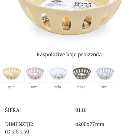
Raspoložive boje proizvoda:
peld
roza
bela
moka
siva
ŠIFRA:
0116
DIMENZIJE:
ø200x77mm
(D x Š x V)