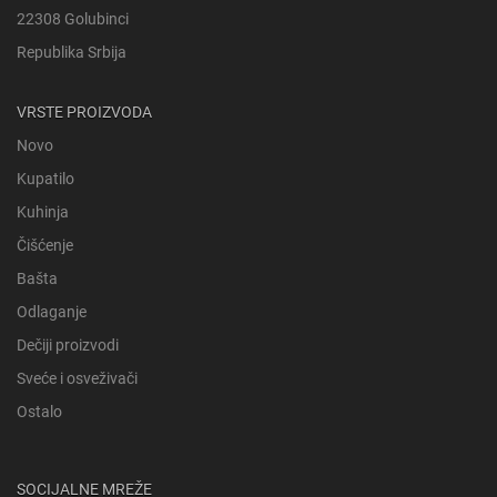
22308 Golubinci
Republika Srbija
VRSTE PROIZVODA
Novo
Kupatilo
Kuhinja
Čišćenje
Bašta
Odlaganje
Dečiji proizvodi
Sveće i osveživači
Ostalo
SOCIJALNE MREŽE