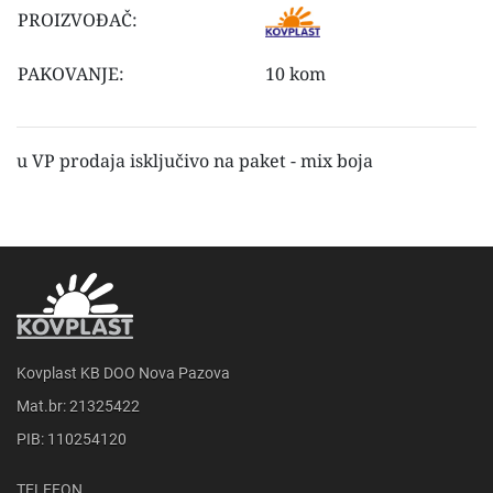
PROIZVOĐAČ:
PAKOVANJE:
10 kom
u VP prodaja isključivo na paket - mix boja
Kovplast KB DOO Nova Pazova
Mat.br: 21325422
PIB: 110254120
TELEFON