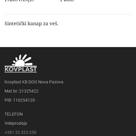
Sintetički kanap za veš.
Kovplast KB DOO Nova Pazova
Mat.br: 21325422
PIB: 110254120
TELEFON
Veleprodaja
+381 22 323 250