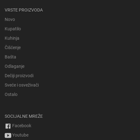
VRSTE PROIZVODA
Novo
Kupatilo
Kuhinja
Čišćenje
Bašta
Odlaganje
Dečiji proizvodi
Sveće i osveživači
Ostalo
SOCIJALNE MREŽE
Facebook
Youtube