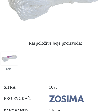
Raspoložive boje proizvoda:
bela
ŠIFRA:
1073
PROIZVOĐAČ:
PAKOVANJE:
1 kom