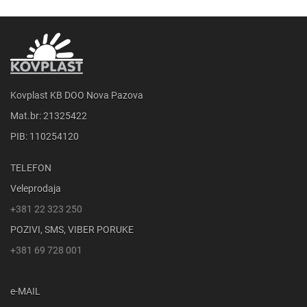
Kovplast KB DOO Nova Pazova
Mat.br: 21325422
PIB: 110254120
TELEFON
Veleprodaja
+381 22 323 250
POZIVI, SMS, VIBER PORUKE
+381 69 728 001
e-MAIL