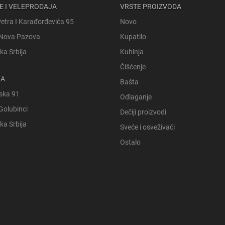
E I VELEPRODAJA
VRSTE PROIZVODA
Petra I Karađorđevića 95
Novo
Nova Pazova
Kupatilo
ka Srbija
Kuhinja
Čišćenje
KA
Bašta
ska 91
Odlaganje
Golubinci
Dečiji proizvodi
ka Srbija
Sveće i osveživači
Ostalo