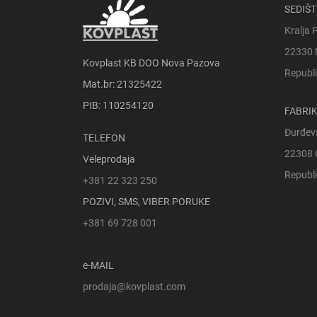
SEDIŠT
Kralja 
22330 
Kovplast KB DOO Nova Pazova
Republi
Mat.br: 21325422
PIB: 110254120
FABRI
Đurđev
TELEFON
22308 
Veleprodaja
Republi
+381 22 323 250
POZIVI, SMS, VIBER PORUKE
+381 69 728 001
e-MAIL
prodaja@kovplast.com