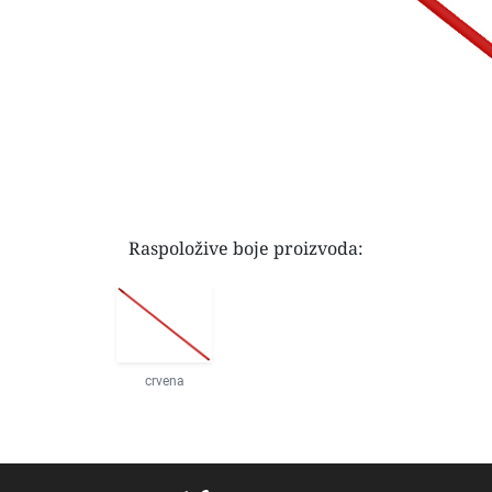
Raspoložive boje proizvoda:
crvena