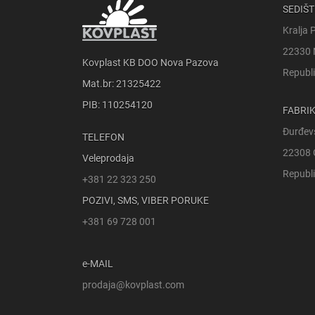
SEDIŠT
Kralja 
22330 
Kovplast KB DOO Nova Pazova
Republi
Mat.br: 21325422
PIB: 110254120
FABRI
Đurđev
TELEFON
22308 
Veleprodaja
Republi
+381 22 323 250
POZIVI, SMS, VIBER PORUKE
+381 69 728 001
e-MAIL
prodaja@kovplast.com