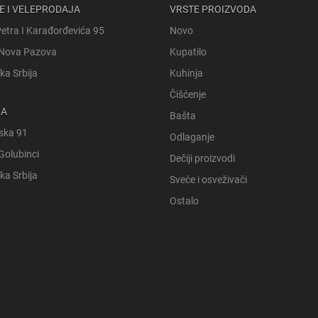
E I VELEPRODAJA
VRSTE PROIZVODA
Petra I Karađorđevića 95
Novo
Nova Pazova
Kupatilo
ka Srbija
Kuhinja
Čišćenje
KA
Bašta
ska 91
Odlaganje
Golubinci
Dečiji proizvodi
ka Srbija
Sveće i osveživači
Ostalo