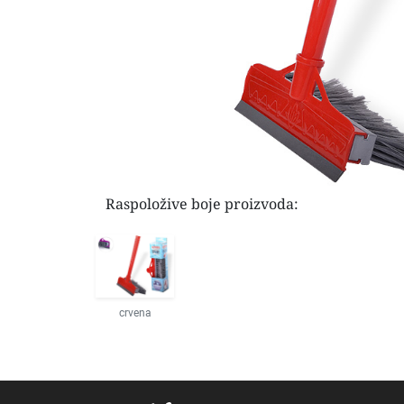
Raspoložive boje proizvoda:
crvena