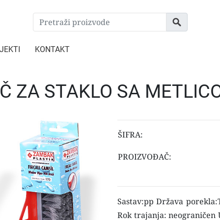
JEKTI
KONTAKT
AČ ZA STAKLO SA METLI
ŠIFRA:
PROIZVOĐAČ:
Sastav:pp Država porekla:T
Rok trajanja: neograničen