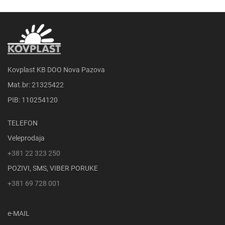
Kovplast KB DOO Nova Pazova
Mat.br: 21325422
PIB: 110254120
TELEFON
Veleprodaja
+381 22 323 250
POZIVI, SMS, VIBER PORUKE
+381 69 728 001
e-MAIL